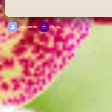
Druckversion
|
Sitemap
©