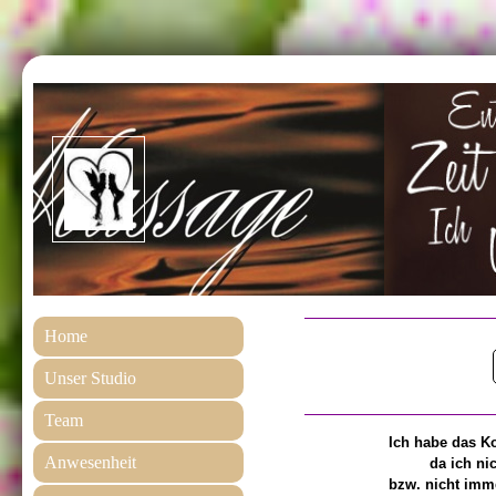
Home
Unser Studio
Team
Ich
habe
das
Ko
Anwesenheit
da
ich
ni
bzw.
nicht
imm