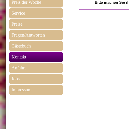
Preis der Woche
Bitte
machen
Sie
i
Service
Preise
Fragen/Antworten
Gästebuch
Kontakt
Anfahrt
Jobs
Impressum