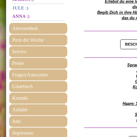
Erlebst du eine l
di
JULE :)
Begib Dich in ihre Hä
ANNA :)
das du n
Anwesenheit
Preis der Woche
BESCH
Service
Preise
Sprac
Fragen/Antworten
Gästebuch
Ko
Kontakt
Haare
:
Anfahrt
S
Jobs
Impressum