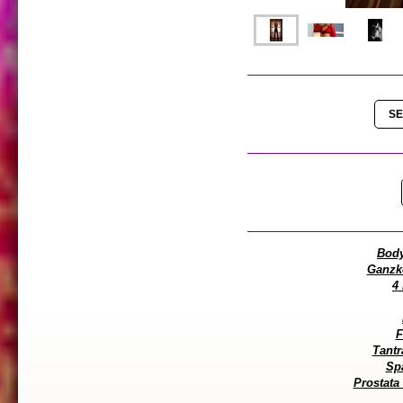
SE
Body
Ganzk
4
F
Tant
Sp
Prostata