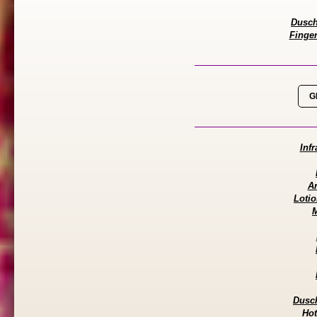
Duschs
Finger
G
Inf
A
Loti
Dusch
Hot