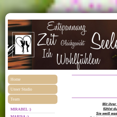
Home
Unser Studio
Team
Mit ihrer
fühlst d
MIRABEL :)
Sie weiß was 
MARISA :)