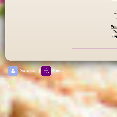
L
Pro
To
To
Druckversion
|
Sitemap
©