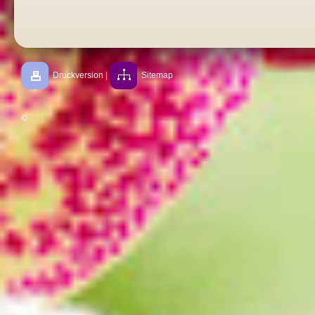
Druckversion
|
Sitemap
©