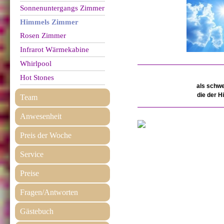
Sonnenuntergangs Zimmer
Himmels Zimmer
Rosen Zimmer
Infrarot Wärmekabine
Whirlpool
Hot Stones
als schwe
die der H
Team
Anwesenheit
Preis der Woche
Service
Preise
Fragen/Antworten
Gästebuch