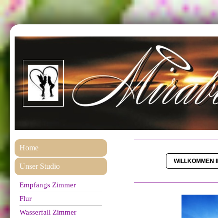
Home
WILLKOMMEN I
Unser Studio
Empfangs Zimmer
Flur
Wasserfall Zimmer